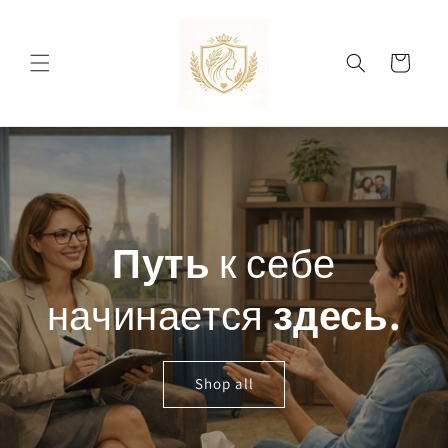
Ir
directamente
al contenido
Carrito
Путь
к себе
начинается
здесь.
Shop all