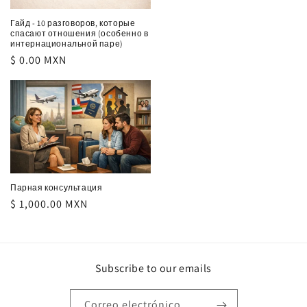
Гайд - 10 разговоров, которые
спасают отношения (особенно в
интернациональной паре)
Precio
$ 0.00 MXN
habitual
Парная консультация
Precio
$ 1,000.00 MXN
habitual
Subscribe to our emails
Correo electrónico